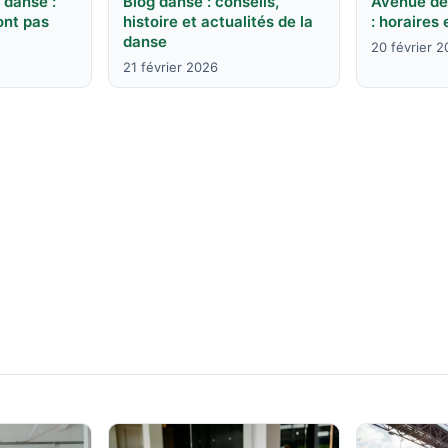
 danse :
Blog danse : conseils,
Avenue de
ont pas
histoire et actualités de la
: horaires 
danse
20 février 
21 février 2026