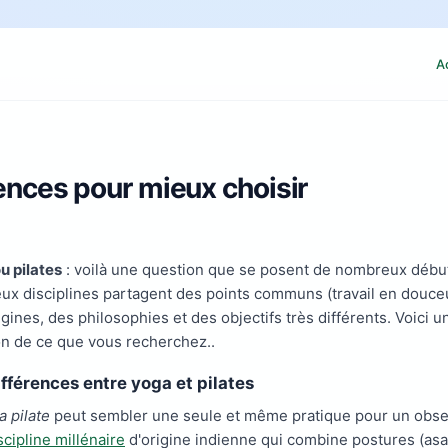
A
rences pour mieux choisir
u pilates
: voilà une question que se posent de nombreux début
ux disciplines partagent des points communs (travail en douceur
igines, des philosophies et des objectifs très différents. Voici u
on de ce que vous recherchez..
ifférences entre yoga et pilates
a pilate
peut sembler une seule et même pratique pour un observ
scipline millénaire
d'origine indienne qui combine postures (asan